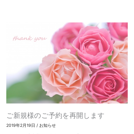
内
容
を
ス
キ
ッ
プ
ご新規様のご予約を再開します
2019年2月19日
/
お知らせ