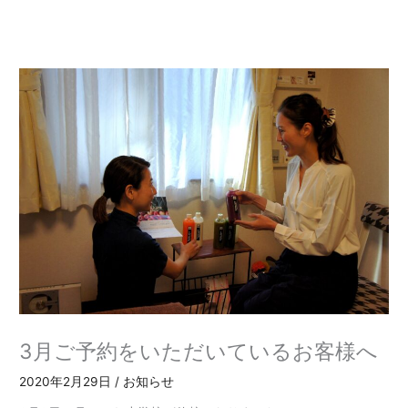
内
容
を
ス
キ
ッ
プ
3月ご予約をいただいているお客様へ
2020年2月29日
/
お知らせ