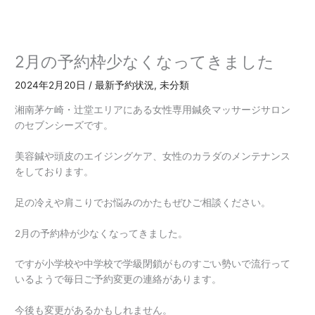
内
容
を
ス
2月の予約枠少なくなってきました
キ
ッ
2024年2月20日
/
最新予約状況
,
未分類
プ
湘南茅ケ崎・辻堂エリアにある女性専用鍼灸マッサージサロン
のセブンシーズです。
美容鍼や頭皮のエイジングケア、女性のカラダのメンテナンス
をしております。
足の冷えや肩こりでお悩みのかたもぜひご相談ください。
2月の予約枠が少なくなってきました。
ですが小学校や中学校で学級閉鎖がものすごい勢いで流行って
いるようで毎日ご予約変更の連絡があります。
今後も変更があるかもしれません。