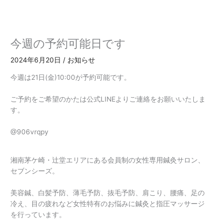
内
容
を
ス
今週の予約可能日です
キ
ッ
2024年6月20日
/
お知らせ
プ
今週は21日(金)10:00が予約可能です。
ご予約をご希望のかたは公式LINEよりご連絡をお願いいたしま
す。
@906vrqpy
湘南茅ケ崎・辻堂エリアにある会員制の女性専用鍼灸サロン、
セブンシーズ。
美容鍼、白髪予防、薄毛予防、抜毛予防、肩こり、腰痛、足の
冷え、目の疲れなど女性特有のお悩みに鍼灸と指圧マッサージ
を行っています。