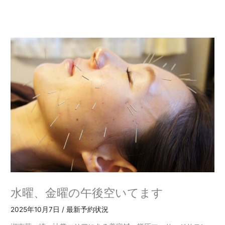
内
容
を
ス
キ
ッ
プ
水曜、金曜の午後空いてます
2025年10月7日
/
最新予約状況