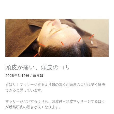
内
容
を
ス
キ
ッ
プ
頭皮が痛い、頭皮のコリ
2026年3月9日
/
頭皮鍼
ずばり！マッサージするより鍼のほうが頭皮のコリは早く解決
できると思っています。
マッサージだけするよりも、頭皮鍼＋頭皮マッサージするほう
が断然頭皮の動きが良くなります。