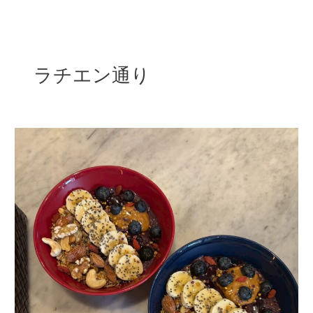
内
容
を
ス
ラチエン通り
キ
ッ
プ
茅
ヶ
崎
の
ラ
チ
エ
ン
通
り