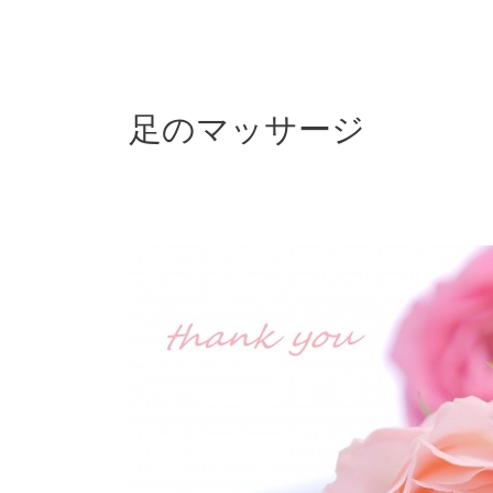
内
容
を
ス
キ
足のマッサージ
ッ
プ
5
月
キ
ャ
ン
ペ
ー
ン
の