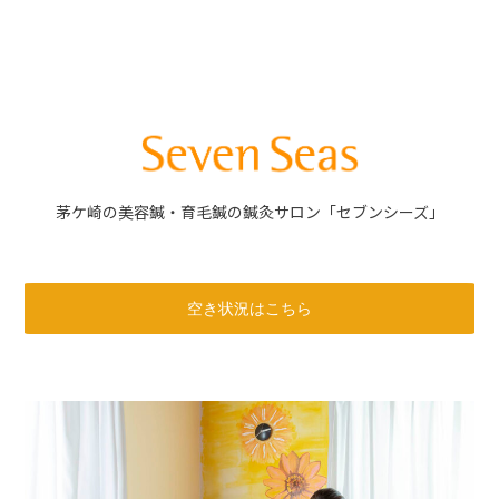
内
容
を
ス
キ
ッ
プ
茅ケ崎の美容鍼・育毛鍼の鍼灸サロン「セブンシーズ」
空き状況はこちら