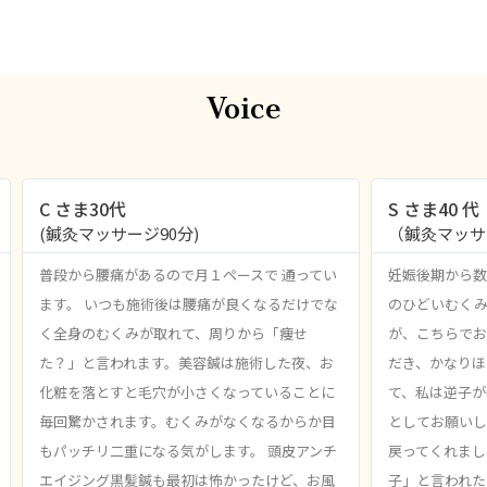
Voice
R
R
P
N
e
e
C さま30代
S さま40 代
r
e
a
a
(鍼灸マッサージ90分)
（鍼灸マッサー
e
x
d
d
M
v
t
M
普段から腰痛があるので月１ペースで 通ってい
妊娠後期から数
o
o
i
r
ます。 いつも施術後は腰痛が良くなるだけでな
のひどいむく
o
e
e
u
く全身のむくみが取れて、周りから「痩せ
が、こちらでお
s
た？」と言われます。美容鍼は施術した夜、お
だき、かなりほ
化粧を落とすと毛穴が小さくなっていることに
て、私は逆子が
毎回驚かされます。むくみがなくなるからか目
としてお願いし
もパッチリ二重になる気がします。 頭皮アンチ
戻ってくれまし
エイジング黒髪鍼も最初は怖かったけど、お風
子」と言われた