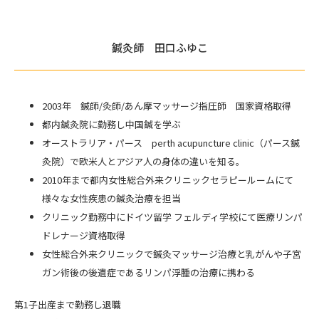
鍼灸師 田口ふゆこ
2003年 鍼師/灸師/あん摩マッサージ指圧師 国家資格取得
都内鍼灸院に勤務し中国鍼を学ぶ
オーストラリア・パース perth acupuncture clinic（パース鍼
灸院）で欧米人とアジア人の身体の違いを知る。
2010年まで都内女性総合外来クリニックセラピールームにて
様々な女性疾患の鍼灸治療を担当
クリニック勤務中にドイツ留学 フェルディ学校にて医療リンパ
ドレナージ資格取得
女性総合外来クリニックで鍼灸マッサージ治療と乳がんや子宮
ガン術後の後遺症であるリンパ浮腫の治療に携わる
第1子出産まで勤務し退職