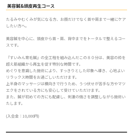
美容鍼&頭皮再生コース
たるみやむくみが気になる方、お顔だけでなく首や肩まで一緒にケア
したい方へ。
美容鍼を中心に、頭皮から首・肩、背中までをトータルで整えるコー
スです。
『すいみん育毛鍼』の全工程を組み込んだこの８０分は、美容の枠を
超え筋組織から再生を促す特別な時間です。
めぐりを意識した施術により、すっきりとした印象へ導き、心地よい
リラックス時間をお過ごしいただけます。
上半身のマッサージは横向きで行うため、うつ伏せが苦手な方やマツ
エクをされている方にも安心して受けていただけます。
また、鍼が初めての方にも配慮し、刺激の強さを調整しながら施術い
たします。
(入会金：10,000円)