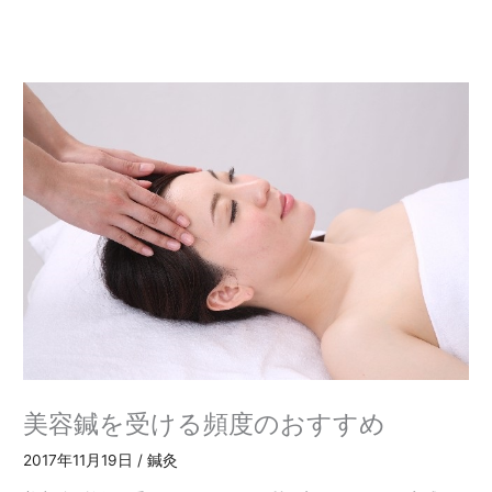
内
容
を
ス
キ
ッ
プ
美容鍼を受ける頻度のおすすめ
2017年11月19日
/
鍼灸