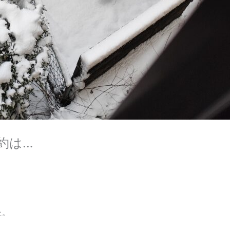
約は…
た。