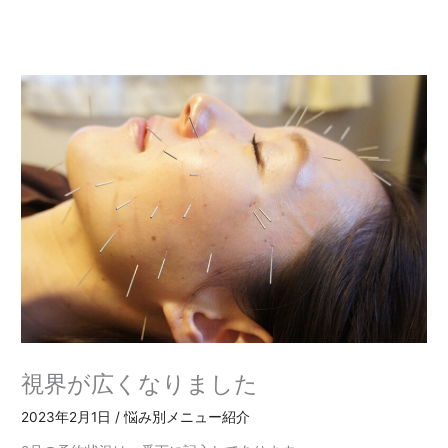
内
容
を
ス
キ
ッ
プ
視界が広くなりました
2023年2月1日
/
悩み別メニュー紹介