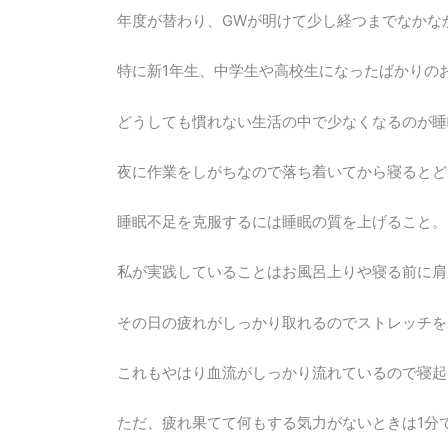
年度が替わり、GWが明けて少し経つまでなかな
特に新1年生、中学生や高校生になったばかりの
どうしても慣れない生活の中で少なくなるのが睡
夜に作業をしがちなので落ち着いてから寝るとど
睡眠不足を克服するには睡眠の質を上げること。
私が実践していることはお風呂上りや寝る前に肩
その日の疲れがしっかり取れるのでストレッチを
これもやはり血流がしっかり流れているので寝起
ただ、疲れ果てて何もする気力がないときは1分