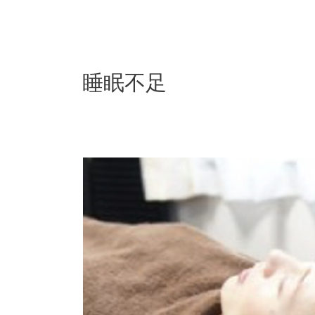
内
容
を
ス
キ
睡眠不足
ッ
プ
睡
眠
不
足
を
克
服
す
る