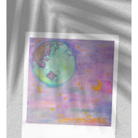
療
の
効
果
が
あ
ま
り
な
い
人