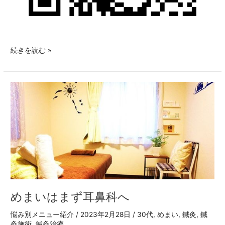
続きを読む »
め
ま
い
は
ま
ず
耳
鼻
科
へ
めまいはまず耳鼻科へ
悩み別メニュー紹介
/
2023年2月28日
/
30代
,
めまい
,
鍼灸
,
鍼
灸施術
,
鍼灸治療