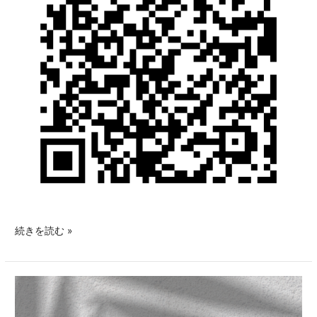
続きを読む »
鍼
灸
治