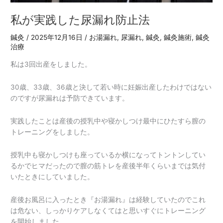
私が実践した尿漏れ防止法
鍼灸
/
2025年12月16日
/
お湯漏れ
,
尿漏れ
,
鍼灸
,
鍼灸施術
,
鍼灸
治療
私は3回出産をしました。
30歳、33歳、36歳と決して若い時に妊娠出産したわけではない
のですが尿漏れは予防できています。
実践したことは産後の授乳中や寝かしつけ最中にひたすら膣の
トレーニングをしました。
授乳中も寝かしつけも座っているか横になってトントンしてい
るかでヒマだったので膣の筋トレを産後半年くらいまでは気付
いたときにしていました。
産後お風呂に入ったとき『お湯漏れ』は経験していたのでこれ
は危ない、しっかりケアしなくてはと思いすぐにトレーニング
を開始しました。