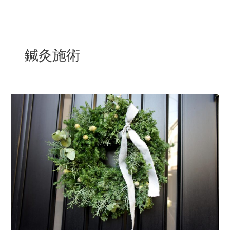
内
容
を
ス
鍼灸施術
キ
ッ
プ
私
が
実
践
し
た
尿
漏
れ
防
止
法