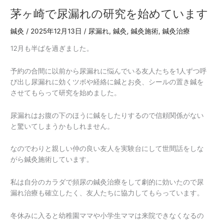
茅ヶ崎で尿漏れの研究を始めています
茅
ヶ
鍼灸
/
2025年12月13日
/
尿漏れ
,
鍼灸
,
鍼灸施術
,
鍼灸治療
崎
で
12月も半ばを過ぎました。
尿
漏
予約の合間に以前から尿漏れに悩んでいる友人たちを1人ずつ呼
れ
び出し尿漏れに効くツボや経絡に鍼とお灸、シールの置き鍼を
の
させてもらって研究を始めました。
研
究
尿漏れはお腹の下のほうに鍼をしたりするので信頼関係がない
を
と驚いてしまうかもしれません。
始
め
なのでわりと親しい仲の良い友人を実験台にして世間話をしな
て
がら鍼灸施術しています。
い
ま
私は自分のカラダで頻尿の鍼灸治療をして劇的に効いたので尿
す
漏れ治療も確立したく、友人たちに協力してもらっています。
冬休みに入ると幼稚園ママや小学生ママは来院できなくなるの