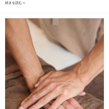
続きを読む »
生
理
中
の
美
容
鍼
は
避
け
た
ほ
う
が
い
い？