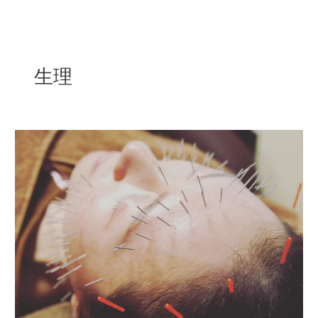
内
容
を
ス
生理
キ
ッ
プ
生
理
中
に
美
容
鍼
し
て
も
い
い