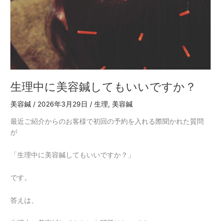
で
す
か？
生理中に美容鍼してもいいですか？
美容鍼
/
2026年3月29日
/
生理
,
美容鍼
最近ご紹介からのお客様で初回の予約を入れる際聞かれた質問
が
「生理中に美容鍼してもいいですか？」
です。
答えは、