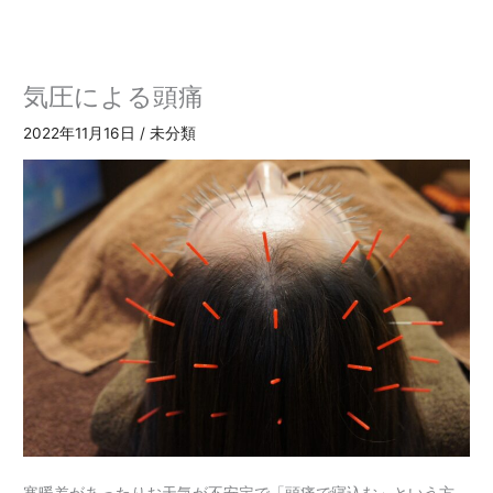
内
容
を
ス
気圧による頭痛
キ
ッ
2022年11月16日
/
未分類
プ
寒暖差があったりお天気が不安定で「頭痛で寝込む」という方