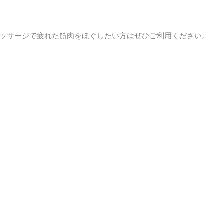
ッサージで疲れた筋肉をほぐしたい方はぜひご利用ください。