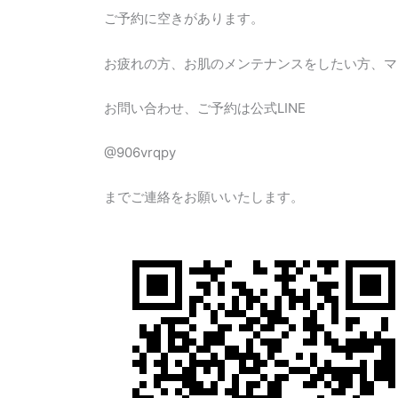
が
ご予約に空きがあります。
あ
り
お疲れの方、お肌のメンテナンスをしたい方、マ
ま
す
お問い合わせ、ご予約は公式LINE
@906vrqpy
までご連絡をお願いいたします。