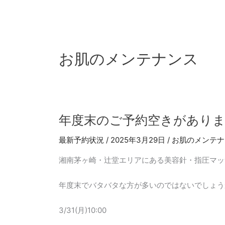
内
容
を
ス
キ
お肌のメンテナンス
ッ
プ
年
年度末のご予約空きがあり
度
最新予約状況
/
2025年3月29日
/
お肌のメンテナ
末
の
湘南茅ヶ崎・辻堂エリアにある美容針・指圧マッ
ご
予
年度末でバタバタな方が多いのではないでしょう
約
空
3/31(月)10:00
き