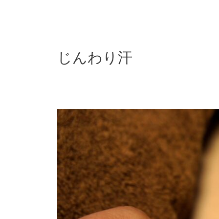
内
容
を
ス
キ
じんわり汗
ッ
プ
女
性
に
と
っ
て
大
切
な