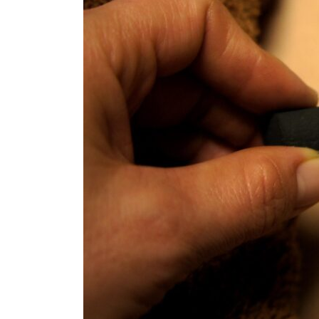
お
腹
ケ
ア