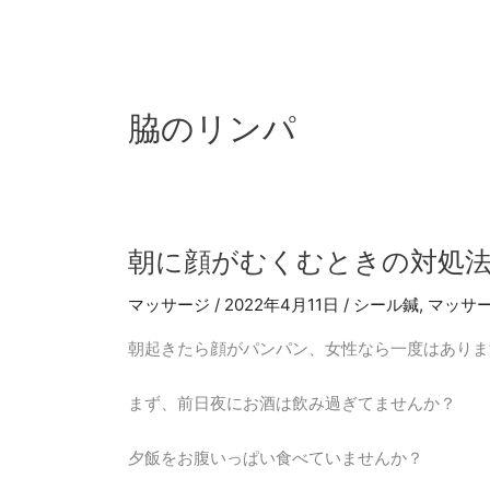
内
容
を
ス
キ
脇のリンパ
ッ
プ
朝
朝に顔がむくむときの対処
に
マッサージ
/
2022年4月11日
/
シール鍼
,
マッサ
顔
が
朝起きたら顔がパンパン、女性なら一度はありま
む
く
まず、前日夜にお酒は飲み過ぎてませんか？
む
と
夕飯をお腹いっぱい食べていませんか？
き