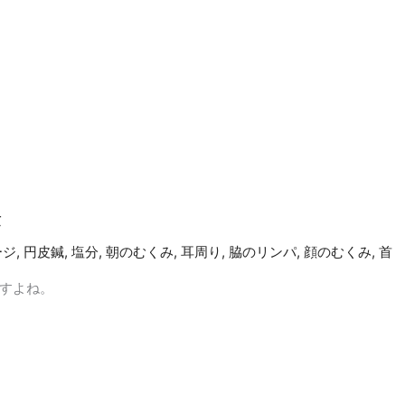
法
ージ
,
円皮鍼
,
塩分
,
朝のむくみ
,
耳周り
,
脇のリンパ
,
顔のむくみ
,
首
すよね。