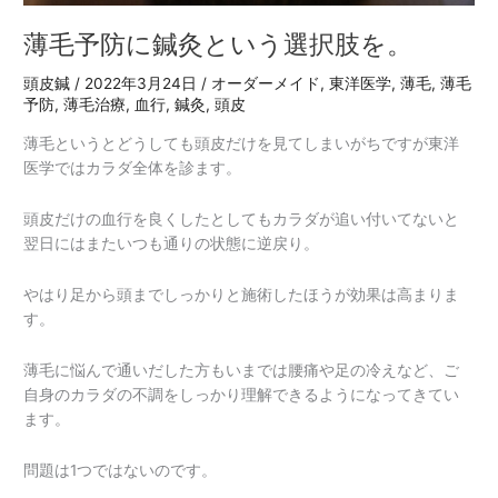
肢
を。
薄毛予防に鍼灸という選択肢を。
頭皮鍼
/
2022年3月24日
/
オーダーメイド
,
東洋医学
,
薄毛
,
薄毛
予防
,
薄毛治療
,
血行
,
鍼灸
,
頭皮
薄毛というとどうしても頭皮だけを見てしまいがちですが東洋
医学ではカラダ全体を診ます。
頭皮だけの血行を良くしたとしてもカラダが追い付いてないと
翌日にはまたいつも通りの状態に逆戻り。
やはり足から頭までしっかりと施術したほうが効果は高まりま
す。
薄毛に悩んで通いだした方もいまでは腰痛や足の冷えなど、ご
自身のカラダの不調をしっかり理解できるようになってきてい
ます。
問題は1つではないのです。