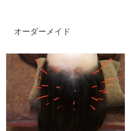
内
容
を
ス
オーダーメイド
キ
ッ
プ
薄
毛
予
防
に
鍼
灸
と
い
う
選
択