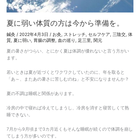
準
備
を。
夏に弱い体質の方は今から準備を。
鍼灸
/
2022年4月3日
/
お灸
,
ストレッチ
,
セルフケア
,
三陰交
,
体
質
,
夏に弱い
,
胃腸の調整
,
血の巡り
,
足三里
,
関元
夏の暑さがつらい、とにかく夏は体調が優れないと言う方がい
ます。
若いときは夏が近づくとワクワクしていたのに、年を取ると
「あ～、またあの暑さに苦しむのね」と不安になりませんか？
夏の不調は睡眠と関係があります。
冷房の中で寝れば冷えてしまうし、冷房を消すと寝苦しくて熟
睡できない。
7月から9月頃まで3カ月近くもそんな睡眠が続くので体調を崩し
てしまう方が多いのです。