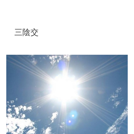
内
容
を
ス
三陰交
キ
ッ
プ
夏
に
弱
い
体
質
の
方
は
今
か
ら