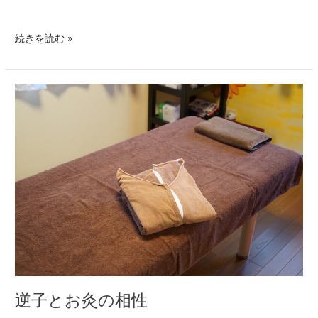
続きを読む »
逆
子
と
お
灸
の
相
性
逆子とお灸の相性