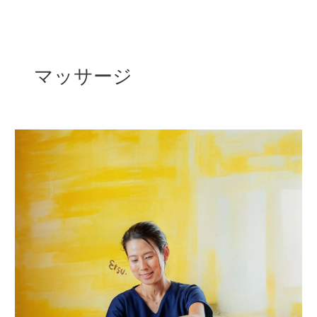
内
容
を
ス
マッサージ
キ
ッ
プ
プ
ラ
イ
ベ
ー
ト
空
間
の
美
容
鍼