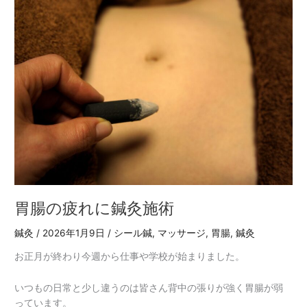
胃
腸
の
疲
れ
に
鍼
灸
施
術
胃腸の疲れに鍼灸施術
鍼灸
/
2026年1月9日
/
シール鍼
,
マッサージ
,
胃腸
,
鍼灸
お正月が終わり今週から仕事や学校が始まりました。
いつもの日常と少し違うのは皆さん背中の張りが強く胃腸が弱
っています。