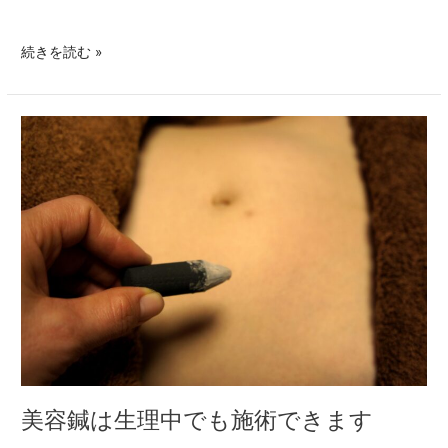
続きを読む »
美
容
鍼
は
生
理
中
で
も
施
術
で
き
ま
美容鍼は生理中でも施術できます
す