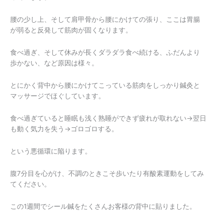
腰の少し上、そして肩甲骨から腰にかけての張り、ここは胃腸
が弱ると反発して筋肉が固くなります。
食べ過ぎ、そして休みが長くダラダラ食べ続ける、ふだんより
歩かない、など原因は様々。
とにかく背中から腰にかけてこっている筋肉をしっかり鍼灸と
マッサージでほぐしています。
食べ過ぎていると睡眠も浅く熟睡ができず疲れが取れない→翌日
も動く気力を失う→ゴロゴロする。
という悪循環に陥ります。
腹7分目を心がけ、不調のときこそ歩いたり有酸素運動をしてみ
てください。
この1週間でシール鍼をたくさんお客様の背中に貼りました。