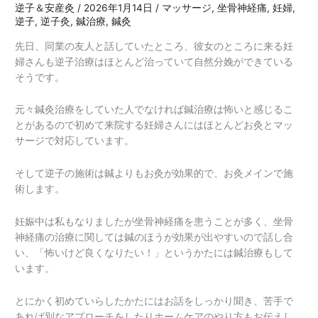
逆子＆安産灸
/
2026年1月14日
/
マッサージ
,
坐骨神経痛
,
妊婦
,
逆子
,
逆子灸
,
鍼治療
,
鍼灸
先日、同業の友人と話していたところ、彼女のところに来る妊
婦さんも逆子治療はほとんど治っていて自然分娩ができている
そうです。
元々鍼灸治療をしていた人でなければ鍼治療は怖いと感じるこ
とがあるので初めて来院する妊婦さんにはほとんどお灸とマッ
サージで対応しています。
そして逆子の施術は鍼よりもお灸が効果的で、お灸メインで施
術します。
妊娠中は私もなりましたが坐骨神経痛を患うことが多く、坐骨
神経痛の治療に関しては鍼のほうが効果が出やすいので話し合
い、「怖いけど良くなりたい！」というかたには鍼治療もして
います。
とにかく初めていらしたかたにはお話をしっかり聞き、苦手で
あれば別なアプローチをしたりホームケアのやり方もお伝えし