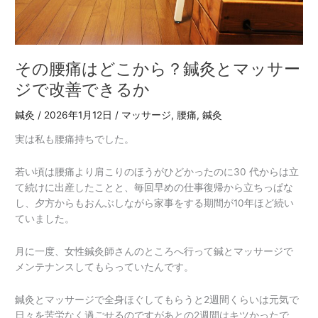
鍼
灸
と
マ
ッ
その腰痛はどこから？鍼灸とマッサー
サ
ジで改善できるか
ー
ジ
鍼灸
/
2026年1月12日
/
マッサージ
,
腰痛
,
鍼灸
で
実は私も腰痛持ちでした。
改
善
若い頃は腰痛より肩こりのほうがひどかったのに30 代からは立
で
て続けに出産したことと、毎回早めの仕事復帰から立ちっぱな
き
し、夕方からもおんぶしながら家事をする期間が10年ほど続い
る
ていました。
か
月に一度、女性鍼灸師さんのところへ行って鍼とマッサージで
メンテナンスしてもらっていたんです。
鍼灸とマッサージで全身ほぐしてもらうと2週間くらいは元気で
日々を苦労なく過ごせるのですがあとの2週間はキツかったで