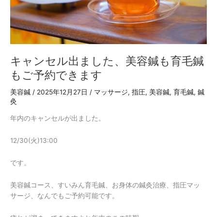
た、
美
容
鍼
も
育
キャンセル出ました、美容鍼も育毛鍼
毛
もご予約できます
鍼
も
美容鍼
/
2025年12月27日
/
マッサージ
,
指圧
,
美容鍼
,
育毛鍼
,
鍼
ご
灸
予
年内のキャンセルが出ました。
約
で
12/30(火)13:00
き
ま
です。
す
美容鍼コース、すいみん育毛鍼、お身体の鍼灸治療、指圧マッ
サージ、なんでもご予約可能です。