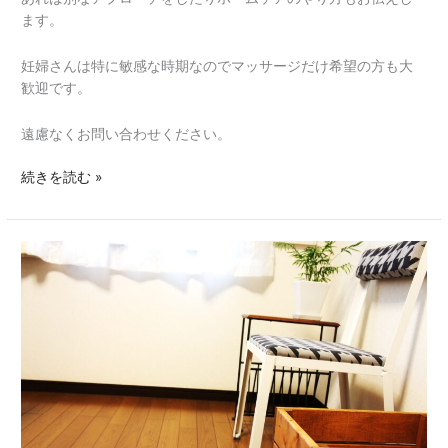
ます。
妊婦さんは特に敏感な時期なのでマッサージだけ希望の方も大
歓迎です。
遠慮なくお問い合わせください。
続きを読む »
そ
の
腰
痛
は
ど
こ
か
ら？