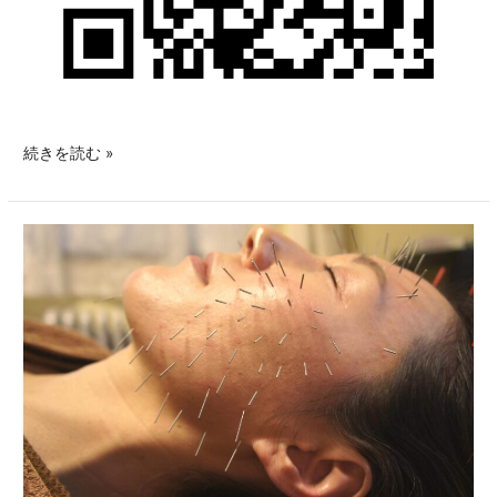
続きを読む »
美
容
鍼
は
お
化
粧
し
た
ま
ま