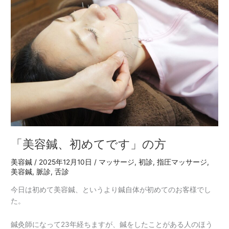
容
鍼、
初
め
て
で
す」
の
方
「美容鍼、初めてです」の方
美容鍼
/
2025年12月10日
/
マッサージ
,
初診
,
指圧マッサージ
,
美容鍼
,
脈診
,
舌診
今日は初めて美容鍼、というより鍼自体が初めてのお客様でし
た。
鍼灸師になって23年経ちますが、鍼をしたことがある人のほう