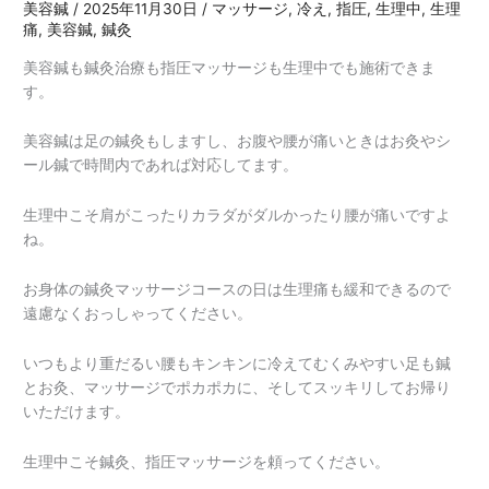
美容鍼
/
2025年11月30日
/
マッサージ
,
冷え
,
指圧
,
生理中
,
生理
痛
,
美容鍼
,
鍼灸
美容鍼も鍼灸治療も指圧マッサージも生理中でも施術できま
す。
美容鍼は足の鍼灸もしますし、お腹や腰が痛いときはお灸やシ
ール鍼で時間内であれば対応してます。
生理中こそ肩がこったりカラダがダルかったり腰が痛いですよ
ね。
お身体の鍼灸マッサージコースの日は生理痛も緩和できるので
遠慮なくおっしゃってください。
いつもより重だるい腰もキンキンに冷えてむくみやすい足も鍼
とお灸、マッサージでポカポカに、そしてスッキリしてお帰り
いただけます。
生理中こそ鍼灸、指圧マッサージを頼ってください。