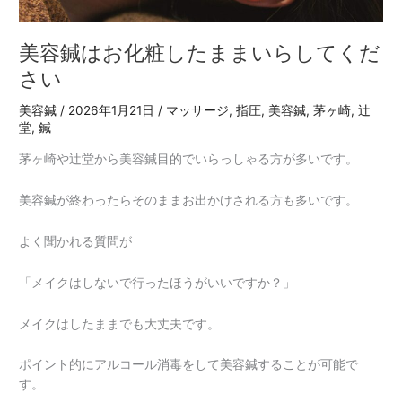
い
ら
し
美容鍼はお化粧したままいらしてくだ
て
さい
く
だ
美容鍼
/
2026年1月21日
/
マッサージ
,
指圧
,
美容鍼
,
茅ヶ崎
,
辻
さ
堂
,
鍼
い
茅ヶ崎や辻堂から美容鍼目的でいらっしゃる方が多いです。
美容鍼が終わったらそのままお出かけされる方も多いです。
よく聞かれる質問が
「メイクはしないで行ったほうがいいですか？」
メイクはしたままでも大丈夫です。
ポイント的にアルコール消毒をして美容鍼することが可能で
す。