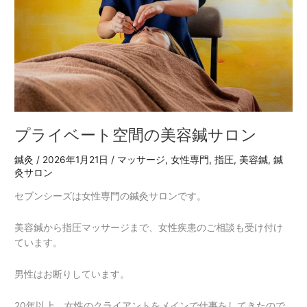
サ
ロ
ン
プライベート空間の美容鍼サロン
鍼灸
/
2026年1月21日
/
マッサージ
,
女性専門
,
指圧
,
美容鍼
,
鍼
灸サロン
セブンシーズは女性専門の鍼灸サロンです。
美容鍼から指圧マッサージまで、女性疾患のご相談も受け付け
ています。
男性はお断りしています。
20年以上、女性のクライアントをメインで仕事をしてきたので